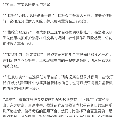
### 三、重要风险提示与建议
* **杠杆非万能，风险是第一课**：杠杆会同等放大亏损。在决定使用
前，必须充分理解其风险，并只用闲置资金进行投资。
* **模拟交易先行**：绝大多数正规平台都提供模拟账户。强烈建议新
手先使用模拟账户熟悉杠杆交易的规则、软件操作和风险感受，切勿
直接投入真金白银。
* **持续学习，制定策略**：投资需要不断学习市场知识和技术分析，
并制定包含仓位管理、止损纪律在内的完整交易策略，切忌凭感觉和
情绪交易。
* **信息核实**：在选择任何平台前，请务必亲自登录其官网，在“关于
我们”或“法律声明”中核实其监管牌照信息，也可直接查询相关监管机
构的官方网站进行验证。
**总结**，选择杠杆股票交易软件配资炒股交易，“正规”二字重如泰
山。东方财富、富途牛牛、盈透证券及雪盈证券都是在各自领域内受
到严格监管、值得考察的正规平台。然而，比选择平台更重要的，是
投资者对风险的敬畏、对知识的渴求以及严格的自我纪律。在惊涛骇