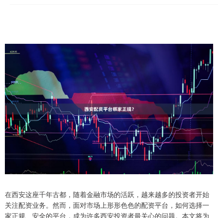
在西安这座千年古都，随着金融市场的活跃，越来越多的投资者开始
关注配资业务。然而，面对市场上形形色色的配资平台，如何选择一
家正规、安全的平台，成为许多西安投资者最关心的问题。本文将为