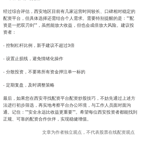
经过综合评估，西安地区目前有几家运营时间较长、口碑相对稳定的
配资平台，但具体选择还需结合个人需求。需要特别提醒的是：**配
资是一把双刃剑**，虽然能放大收益，但也会成倍放大风险。建议投
资者：
- 控制杠杆比例，新手建议不超过3倍
- 设置止损线，避免情绪化操作
- 分散投资，不要将所有资金押注单一标的
- 定期复盘，及时调整策略
最后，如果您在西安寻找配资平台配资炒股技巧，不妨先通过上述方
法进行初步筛选，再实地考察平台办公环境，与工作人员面对面沟
通。记住：**安全永远比收益更重要**。希望每位西安投资者都能找到
正规、可靠的配资合作伙伴，实现稳健增值。
文章为作者独立观点，不代表股票在线配资观点