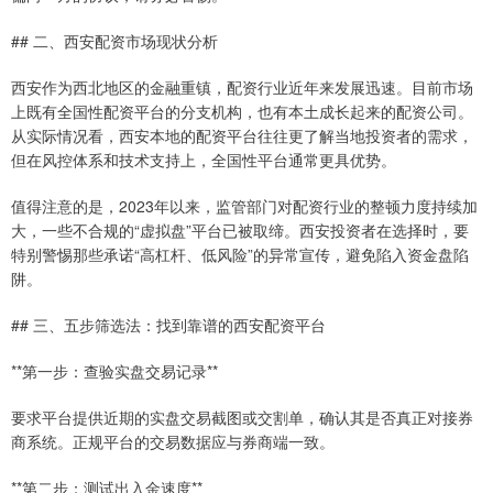
## 二、西安配资市场现状分析
西安作为西北地区的金融重镇，配资行业近年来发展迅速。目前市场
上既有全国性配资平台的分支机构，也有本土成长起来的配资公司。
从实际情况看，西安本地的配资平台往往更了解当地投资者的需求，
但在风控体系和技术支持上，全国性平台通常更具优势。
值得注意的是，2023年以来，监管部门对配资行业的整顿力度持续加
大，一些不合规的“虚拟盘”平台已被取缔。西安投资者在选择时，要
特别警惕那些承诺“高杠杆、低风险”的异常宣传，避免陷入资金盘陷
阱。
## 三、五步筛选法：找到靠谱的西安配资平台
**第一步：查验实盘交易记录**
要求平台提供近期的实盘交易截图或交割单，确认其是否真正对接券
商系统。正规平台的交易数据应与券商端一致。
**第二步：测试出入金速度**