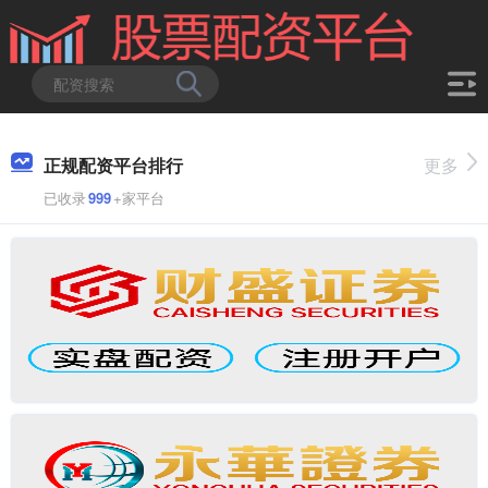
正规配资平台排行
更多
已收录
999
+家平台