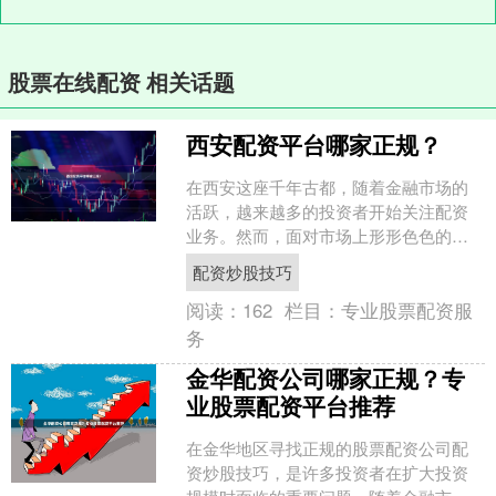
股票在线配资 相关话题
西安配资平台哪家正规？
在西安这座千年古都，随着金融市场的
活跃，越来越多的投资者开始关注配资
业务。然而，面对市场上形形色色的配
资平台，如何选择一家正规、安全的平
配资炒股技巧
台，成为许多西安投资者最....
阅读：
162
栏目：
专业股票配资服
务
金华配资公司哪家正规？专
业股票配资平台推荐
在金华地区寻找正规的股票配资公司配
资炒股技巧，是许多投资者在扩大投资