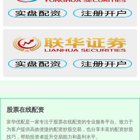
股票在线配资
富华优配是一家专注于股票在线配资的专业服务平台。致力于
为客户提供高效便捷的配资炒股交易，也分享丰富的配资炒股
技巧，帮助投资者提升交易能力和盈利水平。